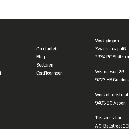
Vestigingen
Circulariteit
Zwartschaap 46
Blog
7934 PC Stuifzan
Sectoren
Wismarweg 26
j
Certificeringen
9723 HB Groning
Wenkebachstraat
9403 BG Assen
Tussenstation
A.G. Bellstraat 2