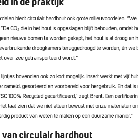
d in de praktijk
rdelen biedt circulair hardhout ook grote milieuvoordelen. “W
. “De CO₂ die in het hout is opgeslagen blijft behouden, omdat h
een nieuwe bomen te worden gekapt, het hout is al droog en ho
ieverbruikende droogkamers teruggedroogd te worden, én we
et over zee getransporteerd wordt.”
 lijntjes bovendien ook zo kort mogelijk. Insert werkt met vijf hu
rzameld, gesorteerd en voorbereid voor hergebruik. En dat is n
SC 100% Recycled gecertificeerd,” zegt Brent. Een certificerin
Het laat zien dat we niet alleen bewust met onze materialen 
rdig product van weten te maken op een duurzame manier.”
 van circulair hardhout