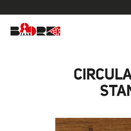
CIRCUL
STA