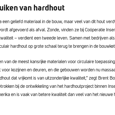
uiken van hardhout
a een geliefd materiaal in de bouw, maar veel van dit hout verdw
rdt afgevoerd als afval. Zonde, vinden ze bij Coöperatie Inser
kwaliteit – verdient een tweede leven. Samen met bedrijven a
circulair hardhout op grote schaal terug te brengen in de bouwke
en van de meest kansrijke materialen voor circulaire toepassin
kt voor kozijnen en deuren, en die gebouwen worden nu massa
hout dat vrijkomt is van uitzonderlijke kwaliteit,” zegt Brent 
okken bij de ontwikkeling van het hardhoutproject binnen Inse
merika en is vaak van betere kwaliteit dan veel van het nieuwe 