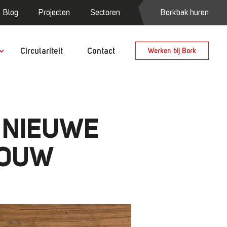
Blog
Projecten
Sectoren
Borkbak huren
Circulariteit
Contact
Werken bij Bork
 NIEUWE
BOUW