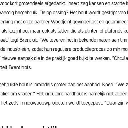
 voor kort grotendeels afgedankt. Insert zag kansen en startte
ardig hergebruik. De oplossing? Het hout wordt gestript van l
erking met onze partner Woodjoint gevingerlast en gelaminee
d als kozijnhout maar ook als latten die als plinten of plafonds
caat,” legt Brent uit. “We leveren het in bekende maten aan ti
e industrieën, zodat hun reguliere productieproces zo min mog
 nieuwe aanpak die in de praktijk goed blijkt te werken. “Circulai
rtelt Brent trots.
ebruikte hout is inmiddels groter dan het aanbod. Koen: “We z
ker om vragen.” Het circulaire hardhout is namelijk niet alle
t het zelfs in nieuwbouwprojecten wordt toegepast. “Daar zijn w