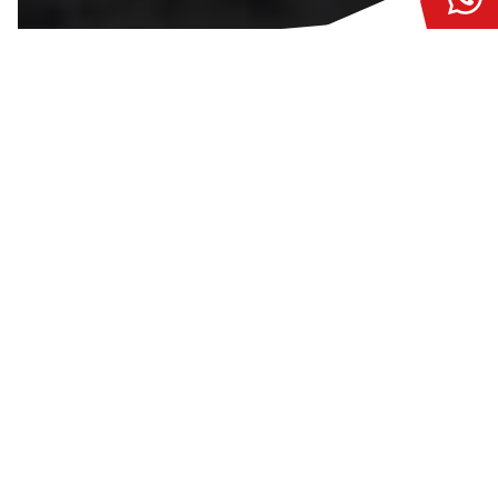
Graag breiden wij ons team uit met enthousiaste collega’s
die zich goed staande weten te houden in de dynamische
wereld van de bouw. Wij maken ruimte voor de toekomst
en vervullen een belangrijke rol op gebied van
duurzaamheid en milieu.
Als deskundig toezichthouder asbestverwijdering stuur jij
dagelijks een team van asbestsaneerders aan en werk je
mee waar nodig. Je bent verantwoordelijk voor de
realisatie van de demontage projecten, waarbij je rekening